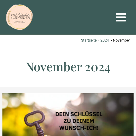
Zum
MAIN
Inhalt
MENU
springen
Startseite
2024
November
November 2024
Dein
Schlüssel
zu
deinem
Wunsch-
Ich