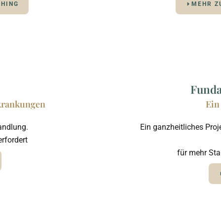
CHING
MEHR Z
Funda
krankungen
Ein
andlung.
Ein ganzheitliches Proj
erfordert
für mehr Sta