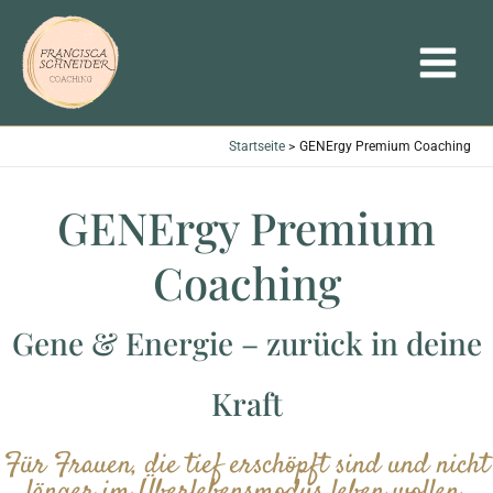
Zum
MAIN
Inhalt
MENU
springen
Startseite
GENErgy Premium Coaching
GENErgy Premium
Coaching
Gene & Energie – zurück in deine
Kraft
Für Frauen, die tief erschöpft sind und nicht
länger im Überlebensmodus leben wollen.